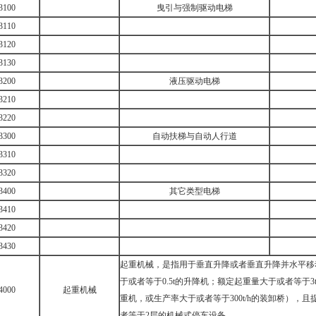
3100
曳引与强制驱动电梯
3110
3120
3130
3200
液压驱动电梯
3210
3220
3300
自动扶梯与自动人行道
3310
3320
3400
其它类型电梯
3410
3420
3430
起重机械，是指用于垂直升降或者垂直升降并水平移
于或者等于0.5t的升降机；额定起重量大于或者等于3
4000
起重机械
重机，或生产率大于或者等于300t/h的装卸桥），
者等于2层的机械式停车设备。