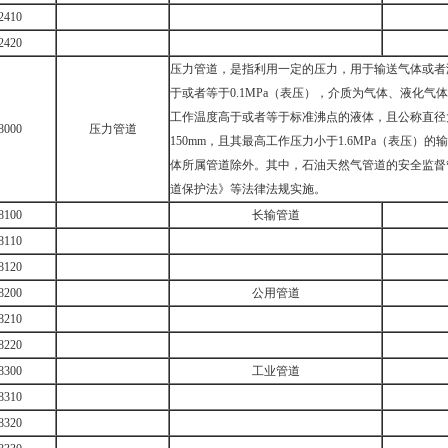
2410
2420
压力管道，是指利用一定的压力，用于输送气体或者
于或者等于0.1MPa（表压），介质为气体、液化
工作温度高于或者等于标准沸点的液体，且公称直径大
8000
压力管道
150mm，且其最高工作压力小于1.6MPa（表压
体所属管道除外。其中，石油天然气管道的安全监督
道保护法》等法律法规实施。
8100
长输管道
8110
8120
8200
公用管道
8210
8220
8300
工业管道
8310
8320