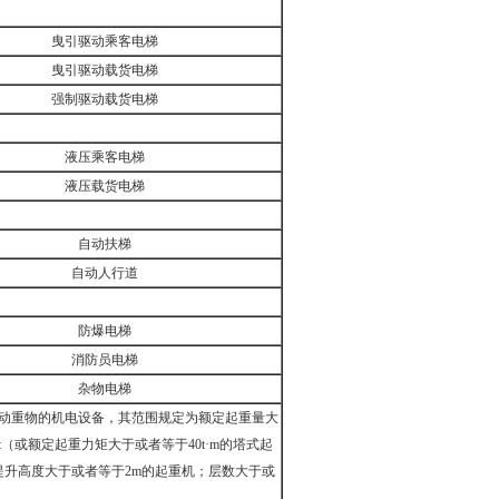
曳引驱动乘客电梯
曳引驱动载货电梯
强制驱动载货电梯
液压乘客电梯
液压载货电梯
自动扶梯
自动人行道
防爆电梯
消防员电梯
杂物电梯
动重物的机电设备，其范围规定为额定起重量大
t（或额定起重力矩大于或者等于40t·m的塔式起
且提升高度大于或者等于2m的起重机；层数大于或