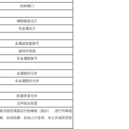
特种阀门
钢制锻造法兰
非金属法兰
金属波纹膨胀节
旋转补偿器
非金属膨胀节
金属密封元件
非金属密封元件
防腐管道元件
元件组合装置
者沿固定线路运行的梯级（踏步），进行升降或
梯、自动扶梯、自动人行道等。非公共场所安装