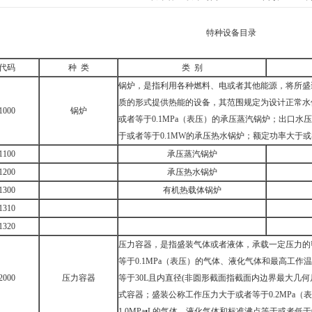
特种设备目录
代码
种 类
类 别
锅炉，是指利用各种燃料、电或者其他能源，将所盛
质的形式提供热能的设备，其范围规定为设计正常水
1000
锅炉
或者等于0.1MPa（表压）的承压蒸汽锅炉；出口水压
于或者等于0.1MW的承压热水锅炉；额定功率大于或
1100
承压蒸汽锅炉
1200
承压热水锅炉
1300
有机热载体锅炉
1310
1320
压力容器，是指盛装气体或者液体，承载一定压力的
等于0.1MPa（表压）的气体、液化气体和最高工
2000
压力容器
等于30L且内直径(非圆形截面指截面内边界最大几何
式容器；盛装公称工作压力大于或者等于0.2MPa
1.0MPa•L的气体、液化气体和标准沸点等于或者低