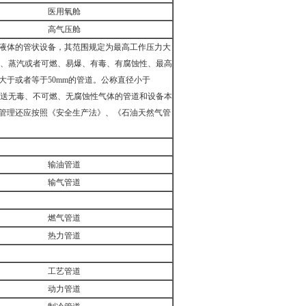
医用氧舱
高气压舱
液体的管状设备，其范围规定为最高工作压力大
气体、蒸汽或者可燃、易爆、有毒、有腐蚀性、最高
于或者等于50mm的管道。公称直径小于
）的输送无毒、不可燃、无腐蚀性气体的管道和设备本
管理还应按照《安全生产法》、《石油天然气管
输油管道
输气管道
燃气管道
热力管道
工艺管道
动力管道