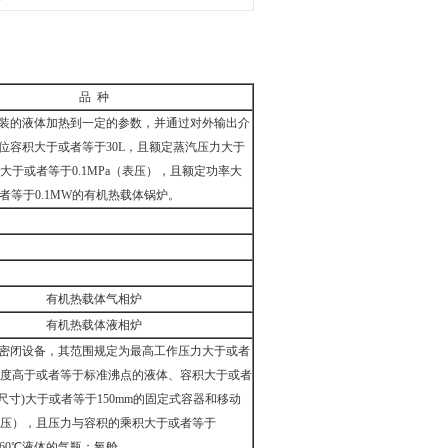
品 种
装的液体加热到一定的参数，并通过对外输出介
位容积大于或者等于30L，且额定蒸汽压力大于
大于或者等于0.1MPa（表压），且额定功率大
者等于0.1MW的有机热载体锅炉。
有机热载体气相炉
有机热载体液相炉
密闭设备，其范围规定为最高工作压力大于或者
作温度高于或者等于标准沸点的液体、容积大于或者
尺寸)大于或者等于150mm的固定式容器和移动
（表压），且压力与容积的乘积大于或者等于
于60℃液体的气瓶；氧舱。