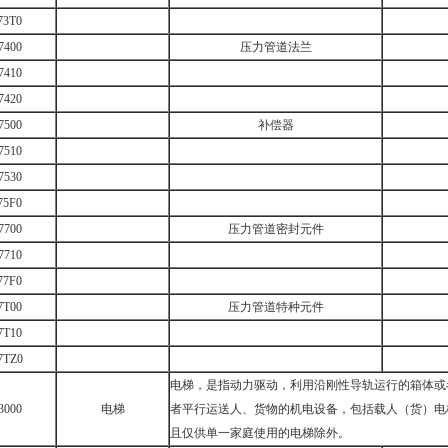
73T0
7400
压力管道法兰
7410
7420
7500
补偿器
7510
7530
75F0
7700
压力管道密封元件
7710
77F0
7T00
压力管道特种元件
7T10
7TZ0
电梯，是指动力驱动，利用沿刚性导轨运行的箱体或
3000
电梯
者平行运送人、货物的机电设备，包括载人（货）电
且仅供单一家庭使用的电梯除外。