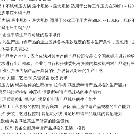
 1 不锈钢压力锅 最小规格～最大规格 适用于公称工作压力在50kPa～12
家庭用压力锅产品
压力锅 最小规格～最大规格 适用于公称工作压力在50kPa～120kPa，
家庭用压力锅产品
章 企业申请生产许可证的基本条件
条 凡生产压力锅产品的企业应具备本条款规定的基本生产条件，应包括：生
体要求见表2-2。
锅产品生产企业，应当依法对其生产的产品按照食品安全国家标准进行检
要求进行出厂检验。企业可自行检验或委托有资质的检验机构对产品进行
-1企业生产压力锅产品应具备的生产设备及对应的生产工艺
元 关键工艺控制 关键设备 设备要求
钢压力锅 锅身拉伸的过程控制 拉伸机 满足所申请产品规格的生产能力
弯牙的过程控制 冲压机 满足所申请产品规格的生产能力
处理质量控制 抛光机 满足所申请产品规格的生产能力
底加工工艺参数的控制 复合底加工设备 满足所申请产品规格的生产能力
配件安装工艺过程控制 装配流水线 满足所申请产品规格的装配能力
除尘设施 具备满足其生产所需的除尘设施
工装、模具 具备全部所申请产品规格的工装、模具