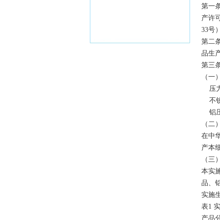
第一
产许
33号
第二
品生
第三
（一
压力
不锈
铝压
（二
在中
产本
（三
本实施
品、
实施
表1
产品分