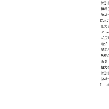
管形测
粗糙
游标
铝压力
压力表 
0MPa
试压泵
电炉 
涡流测
热电偶
衡器 1
扭力扳
管形测
游标
注：