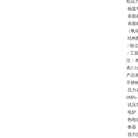
铝压
锅盖
表面
表面
（氧
结构
/ 
/ 
注：
表2
产品单
不锈钢
压力表 
0MPa
试压泵
电炉 
热电偶
衡器 1
扭力扳