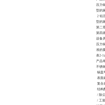
压力锅
型的
2 铝
型的
第二
第四
设备具
压力
准的
表2
产品单
不锈
锅盖
表面
复合
结构
/ 
/ 