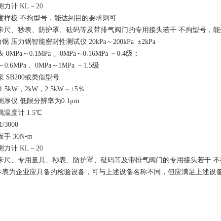
力计 KL－20
度样板 不拘型号，能达到目的要求则可
卡尺、秒表、防护罩、砝码等及带排气阀门的专用接头若干 不拘型号，能
锅 压力锅智能密封性测试仪 20kPa～200kPa ±2kPa
0MPa～0.1MPa 、0MPa～0.16MPa －0.4级；
～0.6MPa 、0MPa～1MPa －1.5级
 SB200或类似型号
1.5kW，2kW，2.5kW－±5％
厚仪 低限分辨率为0.1μm
温度计 1.5℃
/3000
手 30N•m
力计 KL－20
卡尺、专用量具、秒表、防护罩、砝码等及带排气阀门的专用接头若干 不
本表为企业应具备的检验设备，可与上述设备名称不同，但应满足上述设