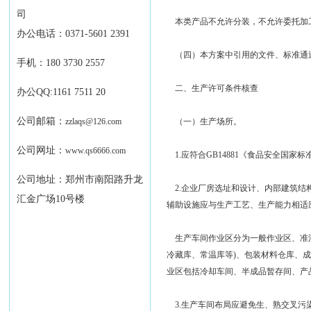
司
本类产品不允许分装，不允许委托加
办公电话：0371-5601 2391
（四）本方案中引用的文件、标准通过
手机：180 3730 2557
二、生产许可条件核查
办公QQ:1161 7511 20
公司邮箱：
zzlaqs@126.com
（一）生产场所。
公司网址：
www.qs6666.com
1.应符合GB14881《食品安全国家
公司地址：郑州市南阳路升龙
2.企业厂房选址和设计、内部建筑结
汇金广场10号楼
辅助设施应与生产工艺、生产能力相适应
生产车间作业区分为一般作业区、准清
冷藏库、常温库等)、包装材料仓库、
业区包括冷却车间、半成品暂存间、产
3.生产车间布局应避免生、熟交叉污