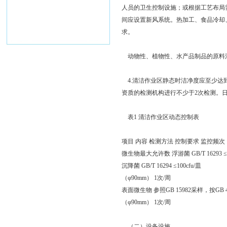
人员的卫生控制设施；或根据工艺布局
间应设置新风系统。热加工、食品冷却
求。
动物性、植物性、水产品制品的原料
4.清洁作业区静态时洁净度应至少达到
资质的检测机构进行不少于2次检测。
表1 清洁作业区动态控制表
项目 内容 检测方法 控制要求 监控频次
微生物最大允许数 浮游菌 GB/T 16293 ≤20
沉降菌 GB/T 16294 ≤100cfu/皿
（φ90mm） 1次/周
表面微生物 参照GB 15982采样，按GB 478
（φ90mm） 1次/周
（二）设备设施。