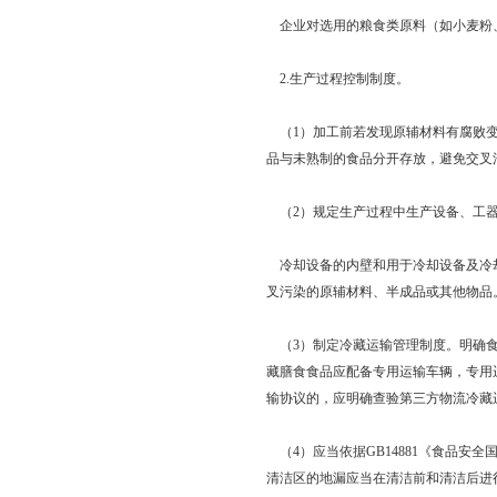
企业对选用的粮食类原料（如小麦粉、
2.生产过程控制制度。
（1）加工前若发现原辅材料有腐败变
品与未熟制的食品分开存放，避免交叉
（2）规定生产过程中生产设备、工器
冷却设备的内壁和用于冷却设备及冷却
叉污染的原辅材料、半成品或其他物品
（3）制定冷藏运输管理制度。明确食
藏膳食食品应配备专用运输车辆，专用
输协议的，应明确查验第三方物流冷藏
（4）应当依据GB14881《食品安
清洁区的地漏应当在清洁前和清洁后进