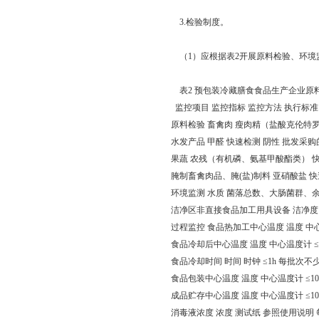
3.检验制度。
（1）应根据表2开展原料检验、环境
表2 预包装冷藏膳食食品生产企业原
监控项目 监控指标 监控方法 执行标准
原料检验 畜禽肉 瘦肉精（盐酸克伦特
水发产品 甲醛 快速检测 阴性 批发采
果蔬 农残（有机磷、氨基甲酸酯类） 
腌制畜禽肉品、腌(盐)制料 亚硝酸盐 
环境监测 水质 菌落总数、大肠菌群、余氯
洁净区非直接食品加工用具设备 洁净度
过程监控 食品热加工中心温度 温度 中心
食品冷却后中心温度 温度 中心温度计 ≤
食品冷却时间 时间 时钟 ≤1h 每批次不
食品包装中心温度 温度 中心温度计 ≤1
成品贮存中心温度 温度 中心温度计 ≤1
消毒液浓度 浓度 测试纸 参照使用说明 