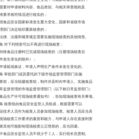
需要对申请材料内容、食品类别、与相关审查细则及
准要求相符情况进行核实的；
因食品安全国家标准发生重大变化，国家和省级市场
理部门决定组织重新核查的；
法律、法规和规章规定需要实施现场核查的其他情形。
条 对下列情形可以不再进行现场核查：
特殊食品注册时已完成现场核查的（注册现场核查后
件发生变化的除外）；
申请延续换证，申请人声明生产条件未发生变化的。
条 审批部门或其委托的下级市场监督管理部门实施
查前，应当组建核查组，制作并及时向申请人、实施食品
常监督管理的市场监督管理部门（以下称日常监管部门）
食品生产许可现场核查通知书》，告知现场核查有关事项。
条 核查组由食品安全监管人员组成，根据需要可以
业技术人员作为核查人员参加现场核查。核查人员应当具
现场核查工作要求的素质和能力，与申请人存在直接利害
者其他可能影响现场核查公正情形的，应当回避。
中食品安全监管人员不得少于 2 人，实行组长负责制。