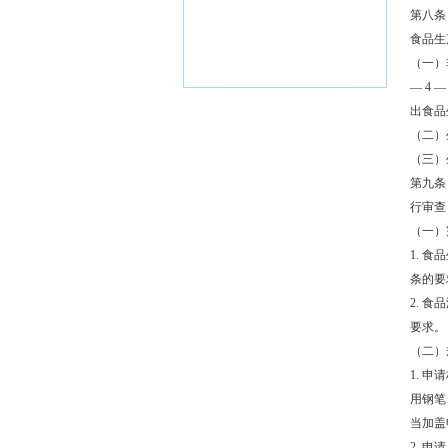
第八条
食品生
（一）
— 4 —
出食品
（二）
（三）
第九条
行审查
（一）
1. 
条的要
2. 
要求。
（二）
1. 
用钢笔
当加盖
2. 