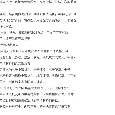
级以上地方市场监督管理部门应当依据《办法》和本通则
要求，结合类似食品的审查细则和产品执行标准制定审查
婴幼儿配方食品、特殊医学用途配方食品除外），实施食
许可审查。
 法律、法规、规章和标准对食品生产许可审查有特
的，还应当遵守其规定。
 申请材料审查
 申请人应当具有申请食品生产许可的主体资格。申
应当符合《办法》规定，以电子或纸质方式提交。申请人
申请材料的真实性负责。
定要求的电子申请材料、电子证照、电子印章、电子
电子档案与纸质申请材料、纸质证照、实物印章、手写签
盖章、纸质档案具有同等法律效力。
 负责许可审批的市场监督管理部门（以下称审批部
求申请人提交纸质申请材料的，应当根据食品生产许可审
常监管和存档需要确定纸质申请材料的份数。
料应当种类齐全、内容完整，符合法定形式和填写要