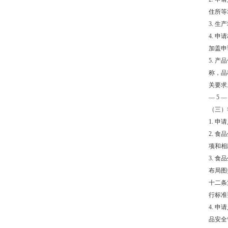
住所等
3. 
4. 
加盖申
5. 
称，品
关要求
— 5 —
（三）
1. 
2. 
项和相
3. 
布局图
十二条
行标准
4. 
品安全