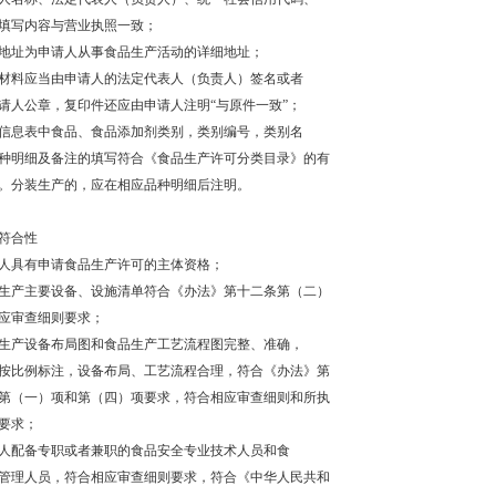
填写内容与营业执照一致；
生产地址为申请人从事食品生产活动的详细地址；
申请材料应当由申请人的法定代表人（负责人）签名或者
请人公章，复印件还应由申请人注明“与原件一致”；
产品信息表中食品、食品添加剂类别，类别编号，类别名
种明细及备注的填写符合《食品生产许可分类目录》的有
。分装生产的，应在相应品种明细后注明。
符合性
申请人具有申请食品生产许可的主体资格；
食品生产主要设备、设施清单符合《办法》第十二条第（二）
应审查细则要求；
食品生产设备布局图和食品生产工艺流程图完整、准确，
按比例标注，设备布局、工艺流程合理，符合《办法》第
第（一）项和第（四）项要求，符合相应审查细则和所执
要求；
申请人配备专职或者兼职的食品安全专业技术人员和食
管理人员，符合相应审查细则要求，符合《中华人民共和