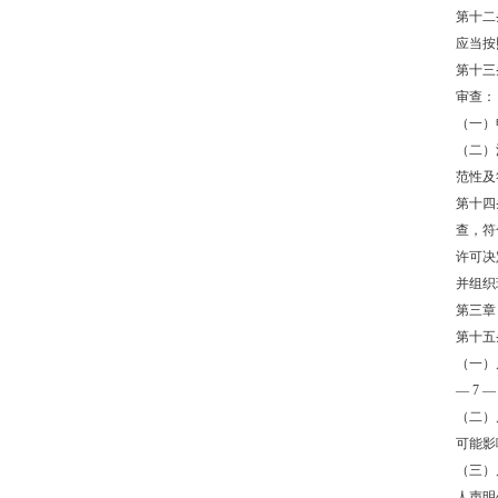
第十二
应当按
第十三
审查：
（一）
（二）
范性及
第十四
查，符
许可决
并组织
第三章
第十五
（一）
— 7 —
（二）
可能影
（三）
人声明