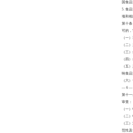
国食品
5. 
项和相
第十条
可的，
（一）
（二）
（三）
（四）
（五）
响食品
（六）
— 6 —
第十一
审查：
（一）
（二）
（三）
范性及