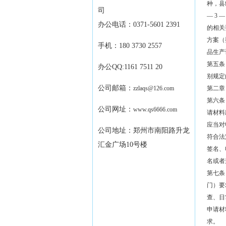
种，县
司
— 3 —
办公电话：0371-5601 2391
的相关
方案（
手机：180 3730 2557
品生产
第五条
办公QQ:1161 7511 20
别规定
公司邮箱：
zzlaqs@126.com
第二章
第六条
公司网址：
www.qs6666.com
请材料
应当对
公司地址：郑州市南阳路升龙
符合法
汇金广场10号楼
签名、
名或者
第七条
门）要
查、日
申请材
求。