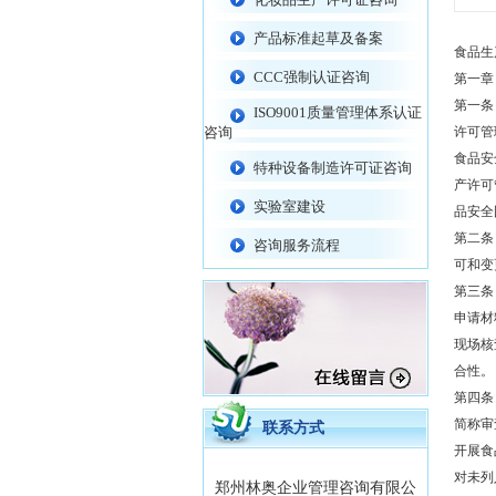
产品标准起草及备案
食品生
CCC强制认证咨询
第一章 
第一条
ISO9001质量管理体系认证
咨询
许可管
食品安
特种设备制造许可证咨询
产许可
实验室建设
品安全
第二条
咨询服务流程
可和变
第三条
申请材
现场核
合性。
第四条
简称审
联系方式
开展食
对未列
郑州林奥企业管理咨询有限公